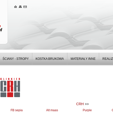
ŚCIANY - STROPY
KOSTKA BRUKOWA
MATERIAŁY INNE
REALI
CRH
>>
FB sepia
Alt maas
Purple