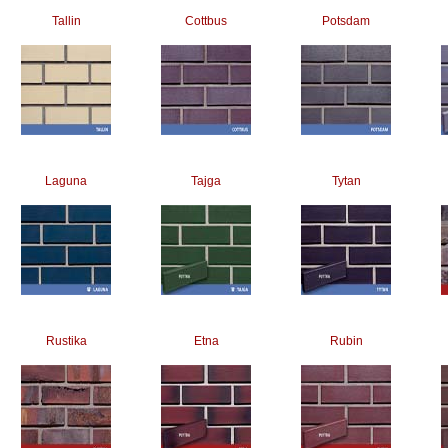
Tallin
Cottbus
Potsdam
Laguna
Tajga
Tytan
Rustika
Etna
Rubin