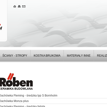
ŚCIANY - STROPY
KOSTKA BRUKOWA
MATERIAŁY INNE
REALI
Dachówka Fleming - średzka typ S Bornholm
Dachówka Monza plus
Dachówka Fleming - średzka falista